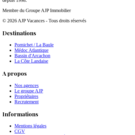
depuis 1998.
Membre du Groupe AJP Immobilier
©
2026
AJP Vacances - Tous droits réservés
Destinations
Pornichet / La Baule
Médoc Atlantique
Bassin d'Arcachon
La Côte Landaise
A propos
Nos agences
Le groupe AJP
Propriétaires
Recrutement
Informations
Mentions légales
CGV