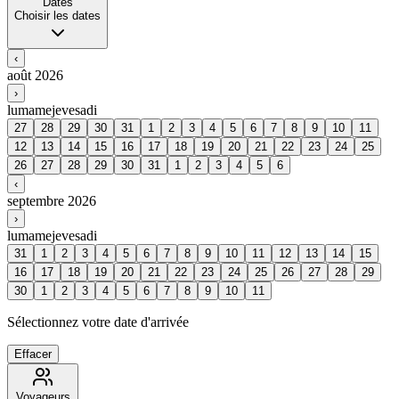
Dates
Choisir les dates
‹
août 2026
›
lu
ma
me
je
ve
sa
di
27
28
29
30
31
1
2
3
4
5
6
7
8
9
10
11
12
13
14
15
16
17
18
19
20
21
22
23
24
25
26
27
28
29
30
31
1
2
3
4
5
6
‹
septembre 2026
›
lu
ma
me
je
ve
sa
di
31
1
2
3
4
5
6
7
8
9
10
11
12
13
14
15
16
17
18
19
20
21
22
23
24
25
26
27
28
29
30
1
2
3
4
5
6
7
8
9
10
11
Sélectionnez votre date d'arrivée
Effacer
Voyageurs