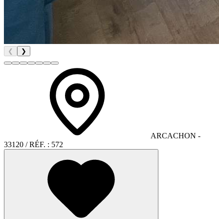
❮
❯
ARCACHON
-
33120
/ RÉF. :
572