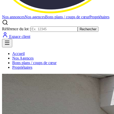
Nos annonces
Nos agences
Bons plans / coups de cœur
Propriétaires
Référence du lot :
Rechercher
Espace client
Accueil
Nos Agences
Bons plans / coups de cœur
Propriétaires