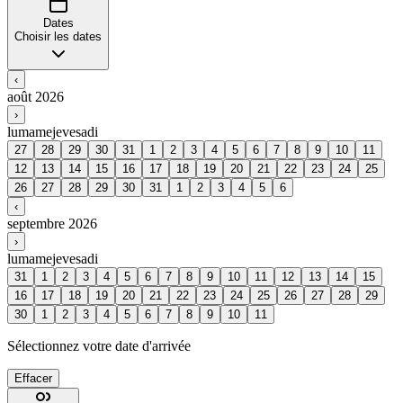
Dates
Choisir les dates
‹
août 2026
›
lu
ma
me
je
ve
sa
di
27
28
29
30
31
1
2
3
4
5
6
7
8
9
10
11
12
13
14
15
16
17
18
19
20
21
22
23
24
25
26
27
28
29
30
31
1
2
3
4
5
6
‹
septembre 2026
›
lu
ma
me
je
ve
sa
di
31
1
2
3
4
5
6
7
8
9
10
11
12
13
14
15
16
17
18
19
20
21
22
23
24
25
26
27
28
29
30
1
2
3
4
5
6
7
8
9
10
11
Sélectionnez votre date d'arrivée
Effacer