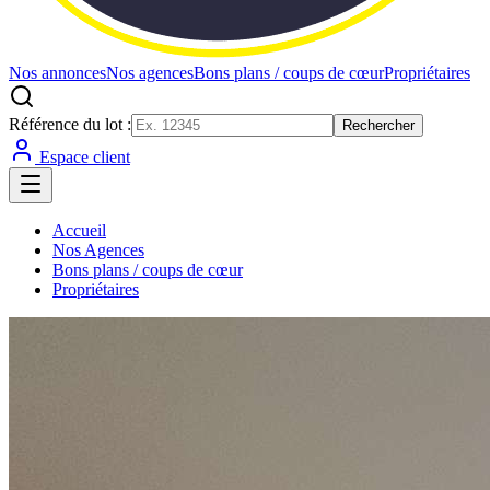
Nos annonces
Nos agences
Bons plans / coups de cœur
Propriétaires
Référence du lot :
Rechercher
Espace client
Accueil
Nos Agences
Bons plans / coups de cœur
Propriétaires