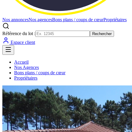
Nos annonces
Nos agences
Bons plans / coups de cœur
Propriétaires
Référence du lot :
Rechercher
Espace client
Accueil
Nos Agences
Bons plans / coups de cœur
Propriétaires