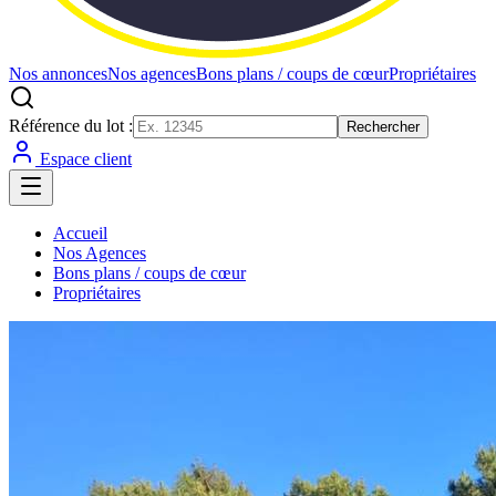
Nos annonces
Nos agences
Bons plans / coups de cœur
Propriétaires
Référence du lot :
Rechercher
Espace client
Accueil
Nos Agences
Bons plans / coups de cœur
Propriétaires