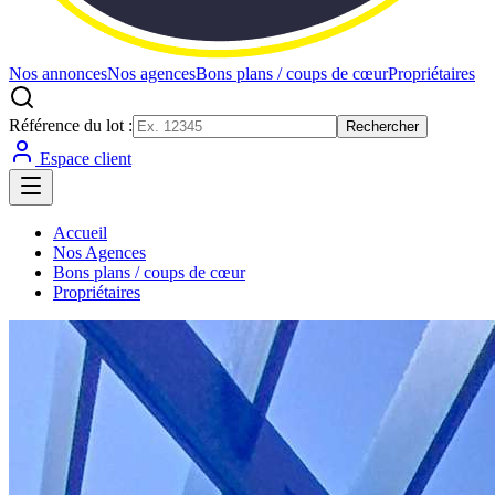
Nos annonces
Nos agences
Bons plans / coups de cœur
Propriétaires
Référence du lot :
Rechercher
Espace client
Accueil
Nos Agences
Bons plans / coups de cœur
Propriétaires