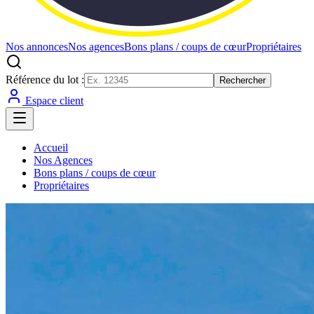
Nos annonces
Nos agences
Bons plans / coups de cœur
Propriétaires
Référence du lot :
Rechercher
Espace client
Accueil
Nos Agences
Bons plans / coups de cœur
Propriétaires