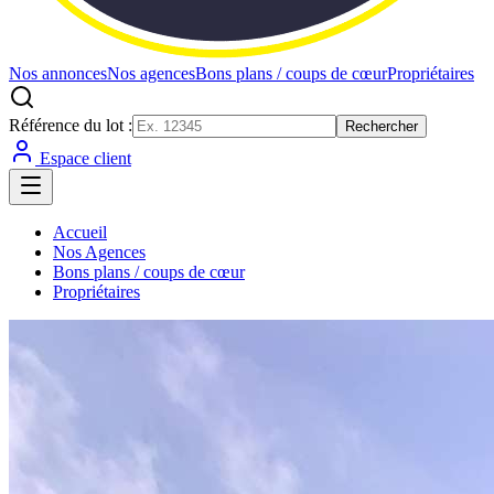
Nos annonces
Nos agences
Bons plans / coups de cœur
Propriétaires
Référence du lot :
Rechercher
Espace client
Accueil
Nos Agences
Bons plans / coups de cœur
Propriétaires