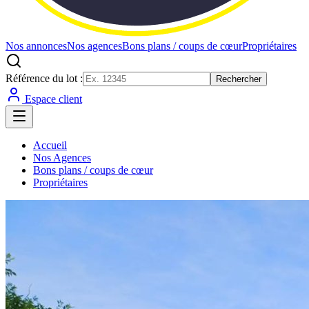
Nos annonces
Nos agences
Bons plans / coups de cœur
Propriétaires
Référence du lot :
Rechercher
Espace client
Accueil
Nos Agences
Bons plans / coups de cœur
Propriétaires