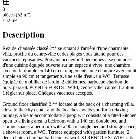
3
pièce
s
(
52
m²)
·
52
m²
Description
Rez-de-chaussée classé 2** se situant à l'arrière d'une charmante
villa, proche du centre-ville et des plages vous attend pour des
vacances reposantes. Pouvant accueillir 3 personnes il se compose
d'une cuisine équipée ouverte sur un espace à vivre, une chambre
avec un lit double en 140 cm et rangements, une chambre avec un lit
simple en 90 cm et rangements, une salle d'eau, un WC. Terrasse
équipée de mobilier de jardin, 2 chiliennes, barbecue charbon de
bois, parasol. POINTS FORTS : WIFI, centre-ville, calme. Caution
à régler sur place. Chèques vacances acceptés.
Ground floor classified 2 ** located at the back of a charming villa,
close to the city center and the beaches awaits you for a relaxing
holiday. Able to accommodate 3 people, it consists of a fitted kitchen
open to a living area, a bedroom with a 140 cm double bed and
storage space, a bedroom with a 90 cm single bed and storage space,
a shower room, a WC. Terrace equipped with garden furniture, 2
deck chairs, charcoal barbecue, parasol. STRENGTHS: WIFI, city