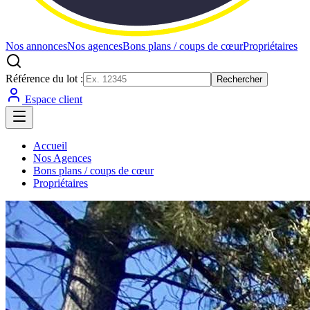
Nos annonces
Nos agences
Bons plans / coups de cœur
Propriétaires
Référence du lot :
Rechercher
Espace client
Accueil
Nos Agences
Bons plans / coups de cœur
Propriétaires