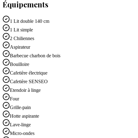
Équipements
1 Lit double 140 cm
1 Lit simple
2 Chiliennes
Aspirateur
Barbecue charbon de bois
Bouilloire
Cafetière électrique
Cafetière SENSEO
Etendoir à linge
Four
Grille-pain
Hotte aspirante
Lave-linge
Micro-ondes