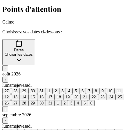
Points d'attention
Calme
Choisissez vos dates ci-dessous :
Dates
Choisir les dates
‹
août 2026
›
lu
ma
me
je
ve
sa
di
27
28
29
30
31
1
2
3
4
5
6
7
8
9
10
11
12
13
14
15
16
17
18
19
20
21
22
23
24
25
26
27
28
29
30
31
1
2
3
4
5
6
‹
septembre 2026
›
lu
ma
me
je
ve
sa
di