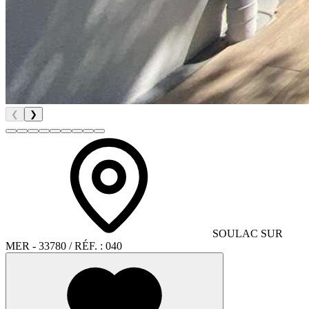
❮
❯
SOULAC SUR
MER
- 33780
/ RÉF. :
040