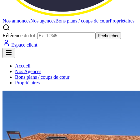
Nos annonces
Nos agences
Bons plans / coups de cœur
Propriétaires
Référence du lot :
Rechercher
Espace client
Accueil
Nos Agences
Bons plans / coups de cœur
Propriétaires