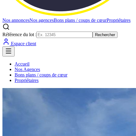
Nos annonces
Nos agences
Bons plans / coups de cœur
Propriétaires
Référence du lot :
Rechercher
Espace client
Accueil
Nos Agences
Bons plans / coups de cœur
Propriétaires