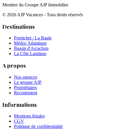
Membre du Groupe AJP Immobilier
©
2026
AJP Vacances - Tous droits réservés
Destinations
Pornichet / La Baule
Médoc Atlantique
Bassin d'Arcachon
La Côte Landaise
A propos
Nos agences
Le groupe AJP
Propriétaires
Recrutement
Informations
Mentions légales
CGV
Politique de confidentialité