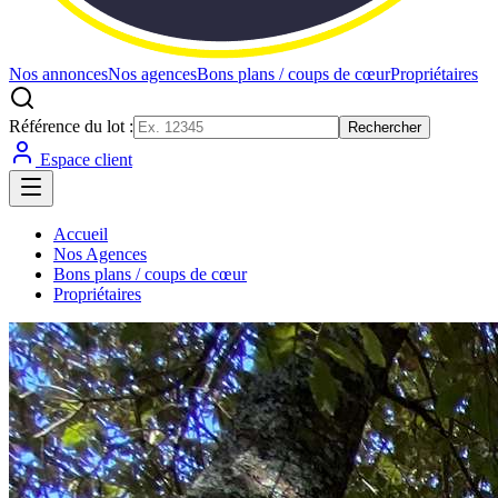
Nos annonces
Nos agences
Bons plans / coups de cœur
Propriétaires
Référence du lot :
Rechercher
Espace client
Accueil
Nos Agences
Bons plans / coups de cœur
Propriétaires