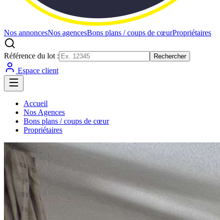
Nos annonces
Nos agences
Bons plans / coups de cœur
Propriétaires
Référence du lot :
Rechercher
Espace client
Accueil
Nos Agences
Bons plans / coups de cœur
Propriétaires