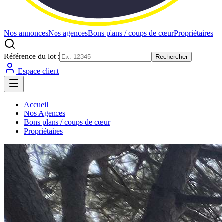
Nos annonces
Nos agences
Bons plans / coups de cœur
Propriétaires
Référence du lot :
Rechercher
Espace client
Accueil
Nos Agences
Bons plans / coups de cœur
Propriétaires