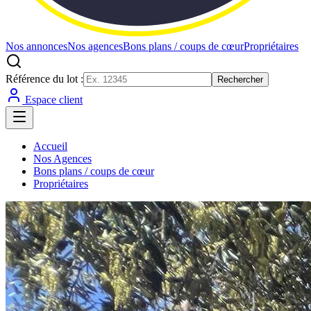
Nos annonces
Nos agences
Bons plans / coups de cœur
Propriétaires
Référence du lot :
Rechercher
Espace client
Accueil
Nos Agences
Bons plans / coups de cœur
Propriétaires