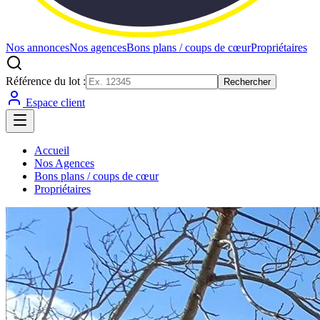
Nos annonces
Nos agences
Bons plans / coups de cœur
Propriétaires
Référence du lot :
Rechercher
Espace client
Accueil
Nos Agences
Bons plans / coups de cœur
Propriétaires