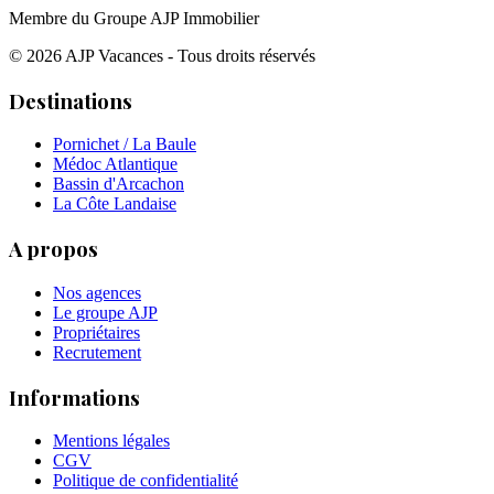
Membre du Groupe AJP Immobilier
©
2026
AJP Vacances - Tous droits réservés
Destinations
Pornichet / La Baule
Médoc Atlantique
Bassin d'Arcachon
La Côte Landaise
A propos
Nos agences
Le groupe AJP
Propriétaires
Recrutement
Informations
Mentions légales
CGV
Politique de confidentialité