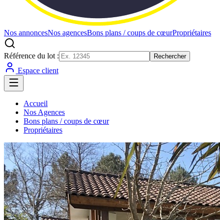
Nos annonces
Nos agences
Bons plans / coups de cœur
Propriétaires
Référence du lot :
Rechercher
Espace client
Accueil
Nos Agences
Bons plans / coups de cœur
Propriétaires