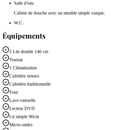
Salle d'eau
Cabine de douche avec un meuble simple vasque.
W.C.
Équipements
2 Lits double 140 cm
Transat
1 Climatisation
Cafetière senseo
Cafetière traditionnelle
Four
Lave-vaisselle
Lecteur DVD
Lit simple 90cm
Micro-ondes