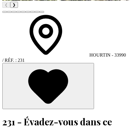
❮
❯
HOURTIN
- 33990
/ RÉF. :
231
231 - Évadez-vous dans ce