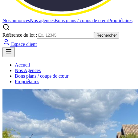
Nos annonces
Nos agences
Bons plans / coups de cœur
Propriétaires
Référence du lot :
Rechercher
Espace client
Accueil
Nos Agences
Bons plans / coups de cœur
Propriétaires