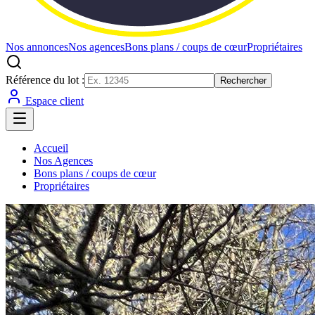
Nos annonces
Nos agences
Bons plans / coups de cœur
Propriétaires
Référence du lot :
Rechercher
Espace client
Accueil
Nos Agences
Bons plans / coups de cœur
Propriétaires