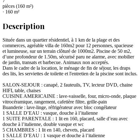
7
pièce
s
(
160
m²)
·
160
m²
Description
Située dans un quartier résidentiel, à 1 km de la plage et des
commerces, agréable villa de 160m2 pour 12 personnes, spacieuse
et lumineuse, sur un terrain clôturé de 1000m2. Piscine de 50 m2,
d’une profondeur de 1.50m, sécurisé paru ne alarme, avec mobilier
de jardin, transats et barbecue. Animaux non acceptés.
Dans le cadre de la location, le ménage de fin de séjour, les draps
des lits, les serviettes de toilette et l'entretien de la piscine sont inclus.
SALON-SEJOUR : canapé, 2 fauteuils, TV, lecteur DVD, chaine
HIFI, table, chaises
CUISINE AMERICAINE : lave-vaisselle, four, micro-onde, plaque
vitrocéramique, rangement, cafetière filtre, grille-pain
Buanderie : lave-linge, réfrigérateur avec bloc congélateur
1 SALLE D’EAU : vasque, douche à l’italienne
1 SUITE PARENTALE : 1 lit en 160, placard, salle d’eau avec
douche à l’italienne, double vasque et wc
5 CHAMBRES : 1 lit en 140, chevets, placard
1 SALLE D’EAU : 1 vasque et douche à l’italienne