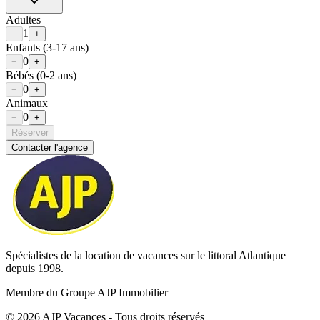
Adultes
1
−
+
Enfants
(3-17 ans)
0
−
+
Bébés
(0-2 ans)
0
−
+
Animaux
0
−
+
Réserver
Contacter l'agence
Spécialistes de la location de vacances sur le littoral Atlantique
depuis 1998.
Membre du Groupe AJP Immobilier
©
2026
AJP Vacances - Tous droits réservés