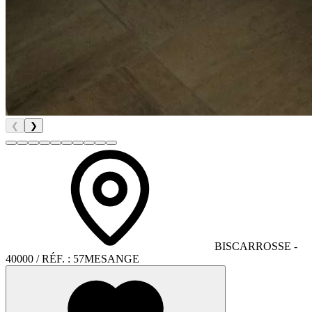
❮
❯
BISCARROSSE
-
40000
/ RÉF. :
57MESANGE