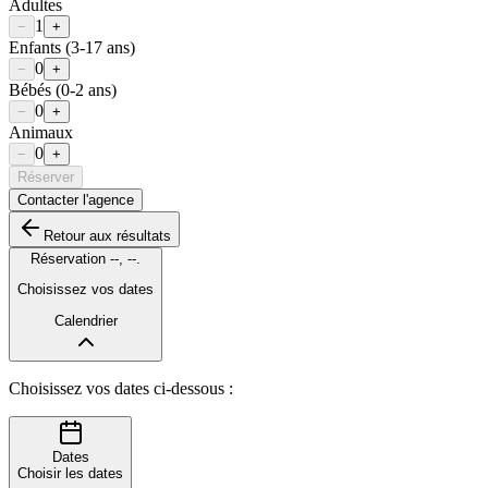
Adultes
1
−
+
Enfants
(3-17 ans)
0
−
+
Bébés
(0-2 ans)
0
−
+
Animaux
0
−
+
Réserver
Contacter l'agence
Retour aux résultats
Réservation
--
,
--
.
Choisissez vos dates
Calendrier
Choisissez vos dates ci-dessous :
Dates
Choisir les dates