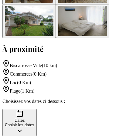
À proximité
Biscarrosse Ville
(
10
km
)
Commerces
(
0
Km
)
Lac
(
0
Km
)
Plage
(
1
Km
)
Choisissez vos dates ci-dessous :
Dates
Choisir les dates