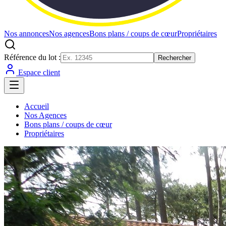
Nos annonces
Nos agences
Bons plans / coups de cœur
Propriétaires
Référence du lot :
Rechercher
Espace client
Accueil
Nos Agences
Bons plans / coups de cœur
Propriétaires