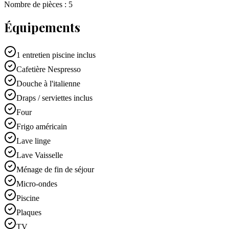
Nombre de pièces :
5
Équipements
1 entretien piscine inclus
Cafetière Nespresso
Douche à l'italienne
Draps / serviettes inclus
Four
Frigo américain
Lave linge
Lave Vaisselle
Ménage de fin de séjour
Micro-ondes
Piscine
Plaques
TV