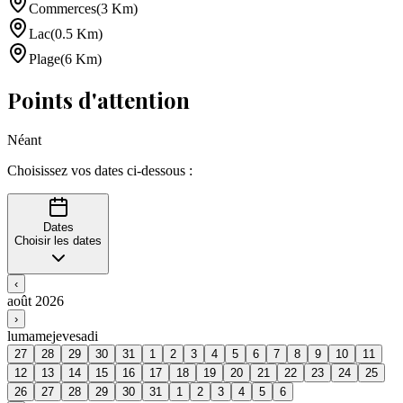
Commerces
(
3
Km
)
Lac
(
0.5
Km
)
Plage
(
6
Km
)
Points d'attention
Néant
Choisissez vos dates ci-dessous :
Dates
Choisir les dates
‹
août 2026
›
lu
ma
me
je
ve
sa
di
27
28
29
30
31
1
2
3
4
5
6
7
8
9
10
11
12
13
14
15
16
17
18
19
20
21
22
23
24
25
26
27
28
29
30
31
1
2
3
4
5
6