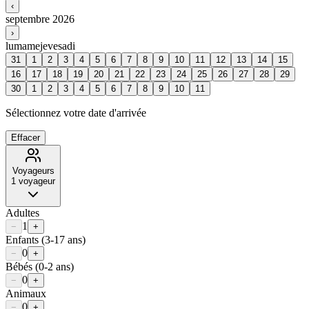
‹
septembre 2026
›
lu
ma
me
je
ve
sa
di
31
1
2
3
4
5
6
7
8
9
10
11
12
13
14
15
16
17
18
19
20
21
22
23
24
25
26
27
28
29
30
1
2
3
4
5
6
7
8
9
10
11
Sélectionnez votre date d'arrivée
Effacer
Voyageurs
1
voyageur
Adultes
1
−
+
Enfants
(3-17 ans)
0
−
+
Bébés
(0-2 ans)
0
−
+
Animaux
0
−
+