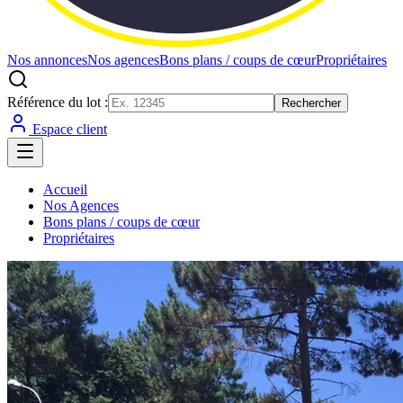
Nos annonces
Nos agences
Bons plans / coups de cœur
Propriétaires
Référence du lot :
Rechercher
Espace client
Accueil
Nos Agences
Bons plans / coups de cœur
Propriétaires