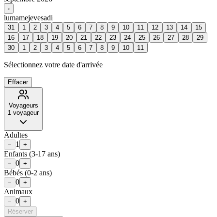
›
lu
ma
me
je
ve
sa
di
31
1
2
3
4
5
6
7
8
9
10
11
12
13
14
15
16
17
18
19
20
21
22
23
24
25
26
27
28
29
30
1
2
3
4
5
6
7
8
9
10
11
Sélectionnez votre date d'arrivée
Effacer
Voyageurs
1
voyageur
Adultes
1
−
+
Enfants
(3-17 ans)
0
−
+
Bébés
(0-2 ans)
0
−
+
Animaux
0
−
+
Réserver