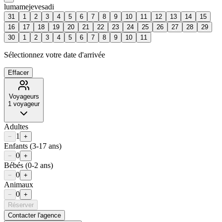
lu
ma
me
je
ve
sa
di
31
1
2
3
4
5
6
7
8
9
10
11
12
13
14
15
16
17
18
19
20
21
22
23
24
25
26
27
28
29
30
1
2
3
4
5
6
7
8
9
10
11
Sélectionnez votre date d'arrivée
Effacer
Voyageurs
1
voyageur
Adultes
1
−
+
Enfants
(3-17 ans)
0
−
+
Bébés
(0-2 ans)
0
−
+
Animaux
0
−
+
Réserver
Contacter l'agence