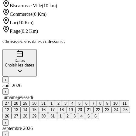
Biscarrosse Ville
(
10
km
)
Commerces
(
0
Km
)
Lac
(
10
Km
)
Plage
(
0.2
Km
)
Choisissez vos dates ci-dessous :
Dates
Choisir les dates
‹
août 2026
›
lu
ma
me
je
ve
sa
di
27
28
29
30
31
1
2
3
4
5
6
7
8
9
10
11
12
13
14
15
16
17
18
19
20
21
22
23
24
25
26
27
28
29
30
31
1
2
3
4
5
6
‹
septembre 2026
›