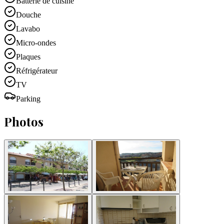
Batterie de cuisine
Douche
Lavabo
Micro-ondes
Plaques
Réfrigérateur
TV
Parking
Photos