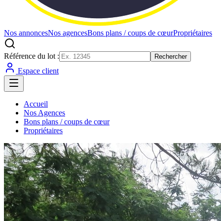
Nos annonces
Nos agences
Bons plans / coups de cœur
Propriétaires
Référence du lot :
Rechercher
Espace client
Accueil
Nos Agences
Bons plans / coups de cœur
Propriétaires