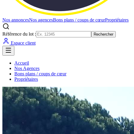
Nos annonces
Nos agences
Bons plans / coups de cœur
Propriétaires
Référence du lot :
Rechercher
Espace client
Accueil
Nos Agences
Bons plans / coups de cœur
Propriétaires