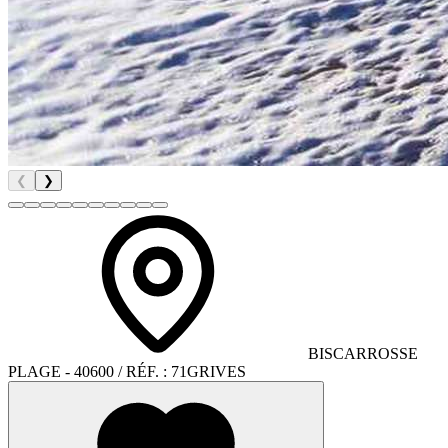
❮
❯
BISCARROSSE
PLAGE
- 40600
/ RÉF. :
71GRIVES