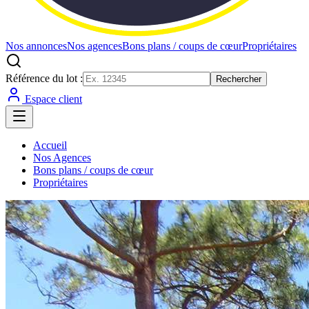
Nos annonces
Nos agences
Bons plans / coups de cœur
Propriétaires
Référence du lot :
Rechercher
Espace client
Accueil
Nos Agences
Bons plans / coups de cœur
Propriétaires