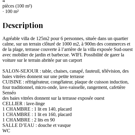
4
pièce
s
(
100
m²)
·
100
m²
Description
Agréable villa de 125m2 pour 6 personnes, située dans un quartier
calme, sur un terrain clôturé de 1000 m2, à 900m des commerces et
de la plage, terrasse couverte à l’arrière de la villa exposée Sud-ouest
avec mobilier de jardin et barbecue. WIFI. Possibilité de garer la
voiture sur le terrain abritée par un carport
SALON-SEJOUR : table, chaises, canapé, fauteuil, télévision, des
baies vitrées donnent sur une petite terrasse
CUISINE : réfrigérateur, congélateur, plaque de cuisson induction,
four traditionnel, micro-onde, lave-vaisselle, rangement, cafetière
Senséo
des baies vitrées donnent sur la terrasse exposée ouest
CELLIER : lave-linge
1 CHAMBRE : 1 lit en 140, placard
1 CHAMBRE : 1 lit en 160, placard
1 CHAMBRE : 2 lits en 90
SALLE D’EAU : douche et vasque
WC