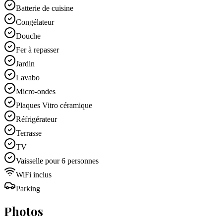
Batterie de cuisine
Congélateur
Douche
Fer à repasser
Jardin
Lavabo
Micro-ondes
Plaques Vitro céramique
Réfrigérateur
Terrasse
TV
Vaisselle pour 6 personnes
WiFi inclus
Parking
Photos