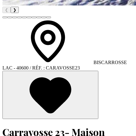
❮
❯
BISCARROSSE
LAC
- 40600
/ RÉF. :
CARAVOSSE23
Carravosse 23- Maison