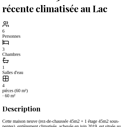
récente climatisée au Lac
6
Personnes
3
Chambres
1
Salles d'eau
4
pièce
s
(
60
m²)
·
60
m²
Description
Cette maison neuve (rez-de-chaussée 45m2 + 1 étage 45m2 sous-
pentes), entièrement climatisée, achevée en juin 2019, est située au