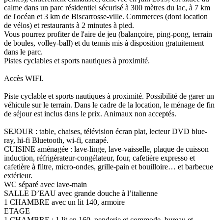
calme dans un parc résidentiel sécurisé à 300 mètres du lac, à 7 km
de l'océan et 3 km de Biscarrosse-ville. Commerces (dont location
de vélos) et restaurants à 2 minutes à pied.
Vous pourrez profiter de l'aire de jeu (balançoire, ping-pong, terrain
de boules, volley-ball) et du tennis mis à disposition gratuitement
dans le parc.
Pistes cyclables et sports nautiques à proximité.
Accès WIFI.
Piste cyclable et sports nautiques à proximité. Possibilité de garer un
véhicule sur le terrain. Dans le cadre de la location, le ménage de fin
de séjour est inclus dans le prix. Animaux non acceptés.
SEJOUR : table, chaises, télévision écran plat, lecteur DVD blue-
ray, hi-fi Bluetooth, wi-fi, canapé.
CUISINE aménagée : lave-linge, lave-vaisselle, plaque de cuisson
induction, réfrigérateur-congélateur, four, cafetière expresso et
cafetière à filtre, micro-ondes, grille-pain et bouilloire… et barbecue
extérieur.
WC séparé avec lave-main
SALLE D’EAU avec grande douche à l’italienne
1 CHAMBRE avec un lit 140, armoire
ETAGE
1 CHAMBRE : 1 lit en 160, penderie et commode, bureau et