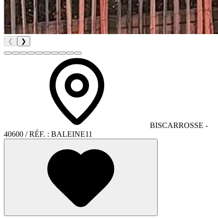
❮
❯
BISCARROSSE
-
40600
/ RÉF. :
BALEINE11