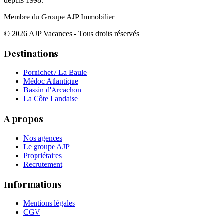
depuis 1998.
Membre du Groupe AJP Immobilier
©
2026
AJP Vacances - Tous droits réservés
Destinations
Pornichet / La Baule
Médoc Atlantique
Bassin d'Arcachon
La Côte Landaise
A propos
Nos agences
Le groupe AJP
Propriétaires
Recrutement
Informations
Mentions légales
CGV