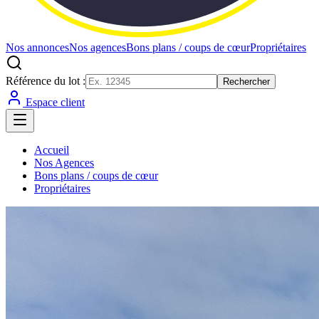
Nos annonces
Nos agences
Bons plans / coups de cœur
Propriétaires
Référence du lot :
Rechercher
Espace client
Accueil
Nos Agences
Bons plans / coups de cœur
Propriétaires