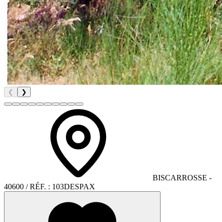
❮
❯
BISCARROSSE
-
40600
/ RÉF. :
103DESPAX