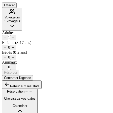
Effacer
Voyageurs
1
voyageur
Adultes
1
−
+
Enfants
(3-17 ans)
0
−
+
Bébés
(0-2 ans)
0
−
+
Animaux
0
−
+
Réserver
Contacter l'agence
Retour aux résultats
Réservation
--
,
--
.
Choisissez vos dates
Calendrier