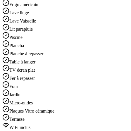
Frigo américain
Lave linge
Lave Vaisselle
Lit parapluie
Piscine
Plancha
Planche à repasser
Table à langer
TV écran plat
Fer à repasser
Four
Jardin
Micro-ondes
Plaques Vitro céramique
Terrasse
WiFi inclus