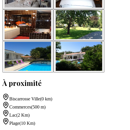
À proximité
Biscarrosse Ville
(
0
km
)
Commerces
(
500
m
)
Lac
(
2
Km
)
Plage
(
10
Km
)