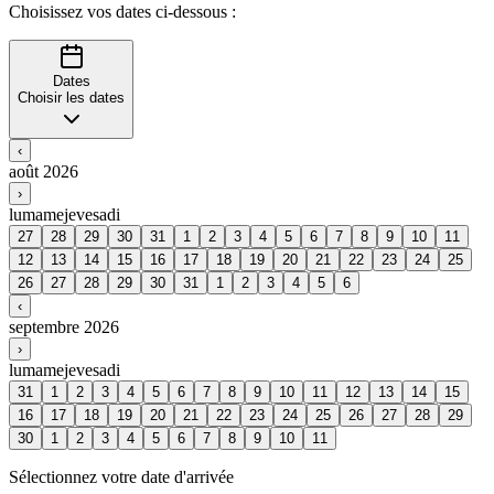
Choisissez vos dates ci-dessous :
Dates
Choisir les dates
‹
août 2026
›
lu
ma
me
je
ve
sa
di
27
28
29
30
31
1
2
3
4
5
6
7
8
9
10
11
12
13
14
15
16
17
18
19
20
21
22
23
24
25
26
27
28
29
30
31
1
2
3
4
5
6
‹
septembre 2026
›
lu
ma
me
je
ve
sa
di
31
1
2
3
4
5
6
7
8
9
10
11
12
13
14
15
16
17
18
19
20
21
22
23
24
25
26
27
28
29
30
1
2
3
4
5
6
7
8
9
10
11
Sélectionnez votre date d'arrivée