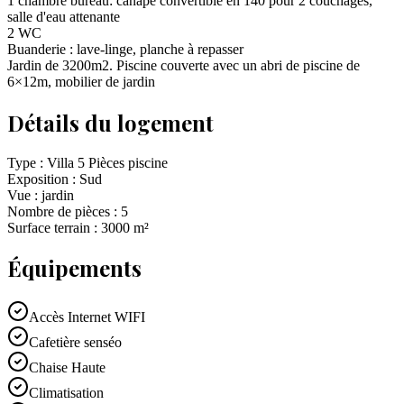
1 chambre bureau: canapé convertible en 140 pour 2 couchages,
salle d'eau attenante
2 WC
Buanderie : lave-linge, planche à repasser
Jardin de 3200m2. Piscine couverte avec un abri de piscine de
6×12m, mobilier de jardin
Détails du logement
Type :
Villa 5 Pièces piscine
Exposition :
Sud
Vue :
jardin
Nombre de pièces :
5
Surface terrain :
3000
m²
Équipements
Accès Internet WIFI
Cafetière senséo
Chaise Haute
Climatisation