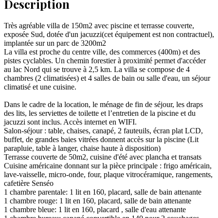
Description
Très agréable villa de 150m2 avec piscine et terrasse couverte,
exposée Sud, dotée d'un jacuzzi(cet équipement est non contractuel),
implantée sur un parc de 3200m2
La villa est proche du centre ville, des commerces (400m) et des
pistes cyclables. Un chemin forestier à proximité permet d'accéder
au lac Nord qui se trouve à 2,5 km. La villa se compose de 4
chambres (2 climatisées) et 4 salles de bain ou salle d'eau, un séjour
climatisé et une cuisine.
Dans le cadre de la location, le ménage de fin de séjour, les draps
des lits, les serviettes de toilette et l’entretien de la piscine et du
jacuzzi sont inclus. Accès internet en WIFI.
Salon-séjour : table, chaises, canapé, 2 fauteuils, écran plat LCD,
buffet, de grandes baies vitrées donnent accès sur la piscine (Lit
parapluie, table à langer, chaise haute à disposition)
Terrasse couverte de 50m2, cuisine d'été avec plancha et transats
Cuisine américaine donnant sur la pièce principale : frigo américain,
lave-vaisselle, micro-onde, four, plaque vitrocéramique, rangements,
cafetière Senséo
1 chambre parentale: 1 lit en 160, placard, salle de bain attenante
1 chambre rouge: 1 lit en 160, placard, salle de bain attenante
1 chambre bleue: 1 lit en 160, placard , salle d'eau attenante