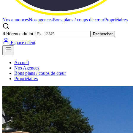
Nos annonces
Nos agences
Bons plans / coups de cœur
Propriétaires
Référence du lot :
Rechercher
Espace client
Accueil
Nos Agences
Bons plans / coups de cœur
Propriétaires