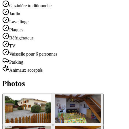
Gazinière traditionnelle
Jardin
Lave linge
Plaques
Réfrigérateur
TV
Vaisselle pour 6 personnes
Parking
Animaux acceptés
Photos