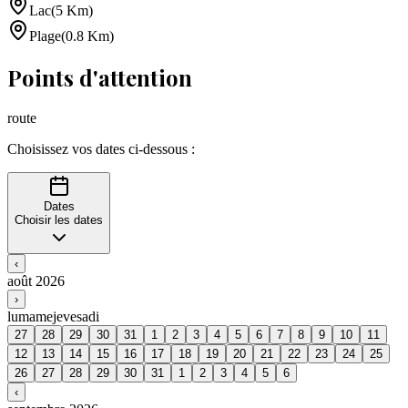
Lac
(
5
Km
)
Plage
(
0.8
Km
)
Points d'attention
route
Choisissez vos dates ci-dessous :
Dates
Choisir les dates
‹
août 2026
›
lu
ma
me
je
ve
sa
di
27
28
29
30
31
1
2
3
4
5
6
7
8
9
10
11
12
13
14
15
16
17
18
19
20
21
22
23
24
25
26
27
28
29
30
31
1
2
3
4
5
6
‹