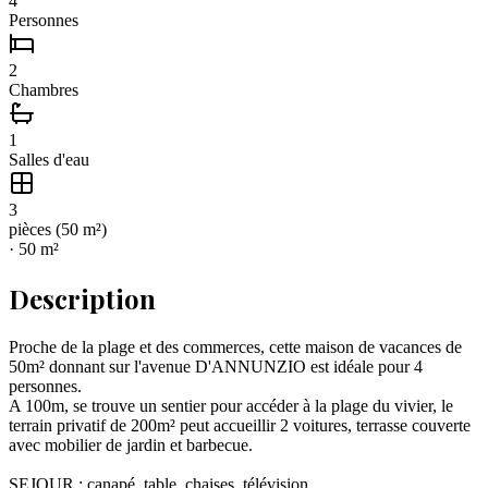
4
Personnes
2
Chambres
1
Salles d'eau
3
pièce
s
(
50
m²)
·
50
m²
Description
Proche de la plage et des commerces, cette maison de vacances de
50m² donnant sur l'avenue D'ANNUNZIO est idéale pour 4
personnes.
A 100m, se trouve un sentier pour accéder à la plage du vivier, le
terrain privatif de 200m² peut accueillir 2 voitures, terrasse couverte
avec mobilier de jardin et barbecue.
SEJOUR : canapé, table, chaises, télévision