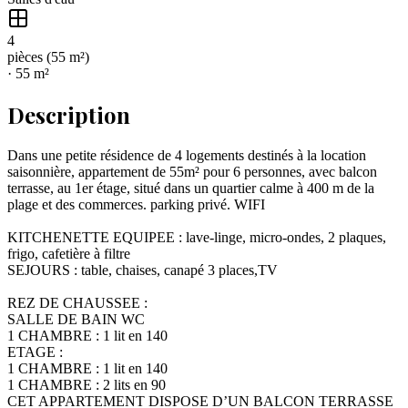
4
pièce
s
(
55
m²)
·
55
m²
Description
Dans une petite résidence de 4 logements destinés à la location
saisonnière, appartement de 55m² pour 6 personnes, avec balcon
terrasse, au 1er étage, situé dans un quartier calme à 400 m de la
plage et des commerces. parking privé. WIFI
KITCHENETTE EQUIPEE : lave-linge, micro-ondes, 2 plaques,
frigo, cafetière à filtre
SEJOURS : table, chaises, canapé 3 places,TV
REZ DE CHAUSSEE :
SALLE DE BAIN WC
1 CHAMBRE : 1 lit en 140
ETAGE :
1 CHAMBRE : 1 lit en 140
1 CHAMBRE : 2 lits en 90
CET APPARTEMENT DISPOSE D’UN BALCON TERRASSE