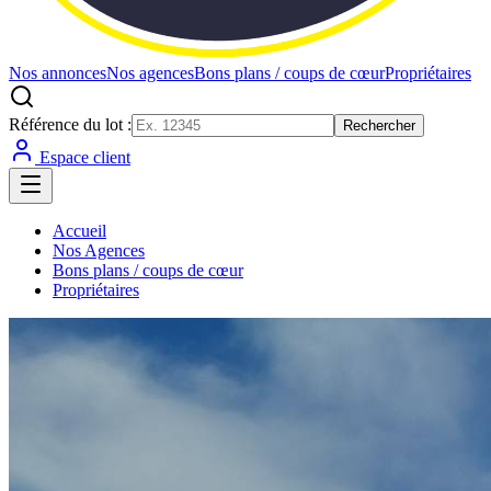
Nos annonces
Nos agences
Bons plans / coups de cœur
Propriétaires
Référence du lot :
Rechercher
Espace client
Accueil
Nos Agences
Bons plans / coups de cœur
Propriétaires