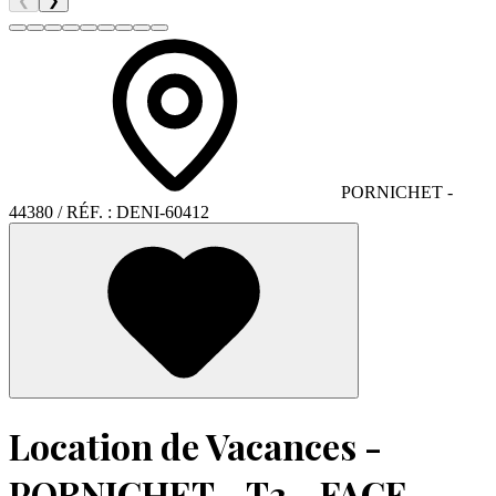
❮
❯
PORNICHET
-
44380
/ RÉF. :
DENI-60412
Location de Vacances -
PORNICHET - T3 - FACE