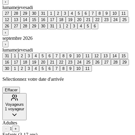
›
lu
ma
me
je
ve
sa
di
27
28
29
30
31
1
2
3
4
5
6
7
8
9
10
11
12
13
14
15
16
17
18
19
20
21
22
23
24
25
26
27
28
29
30
31
1
2
3
4
5
6
‹
septembre 2026
›
lu
ma
me
je
ve
sa
di
31
1
2
3
4
5
6
7
8
9
10
11
12
13
14
15
16
17
18
19
20
21
22
23
24
25
26
27
28
29
30
1
2
3
4
5
6
7
8
9
10
11
Sélectionnez votre date d'arrivée
Effacer
Voyageurs
1
voyageur
Adultes
1
−
+
Enfants
(3-17 ans)