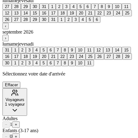
lu
ma
me
je
ve
sa
di
27
28
29
30
31
1
2
3
4
5
6
7
8
9
10
11
12
13
14
15
16
17
18
19
20
21
22
23
24
25
26
27
28
29
30
31
1
2
3
4
5
6
‹
septembre 2026
›
lu
ma
me
je
ve
sa
di
31
1
2
3
4
5
6
7
8
9
10
11
12
13
14
15
16
17
18
19
20
21
22
23
24
25
26
27
28
29
30
1
2
3
4
5
6
7
8
9
10
11
Sélectionnez votre date d'arrivée
Effacer
Voyageurs
1
voyageur
Adultes
1
−
+
Enfants
(3-17 ans)
0
−
+