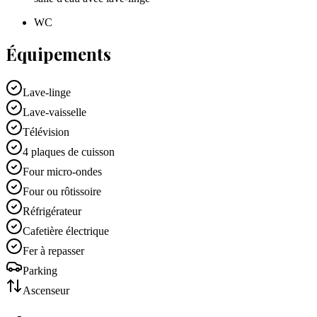
WC
Équipements
Lave-linge
Lave-vaisselle
Télévision
4 plaques de cuisson
Four micro-ondes
Four ou rôtissoire
Réfrigérateur
Cafetière électrique
Fer à repasser
Parking
Ascenseur