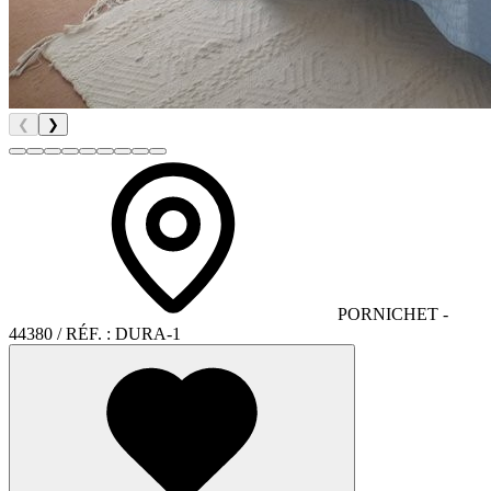
❮
❯
PORNICHET
-
44380
/ RÉF. :
DURA-1