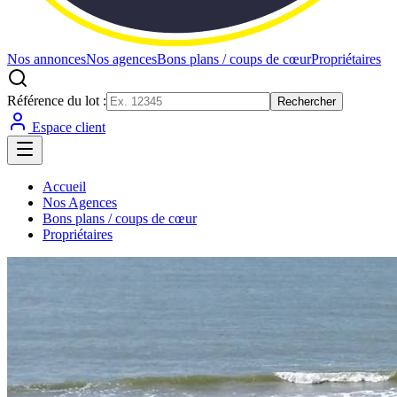
Nos annonces
Nos agences
Bons plans / coups de cœur
Propriétaires
Référence du lot :
Rechercher
Espace client
Accueil
Nos Agences
Bons plans / coups de cœur
Propriétaires