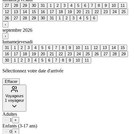
27
28
29
30
31
1
2
3
4
5
6
7
8
9
10
11
12
13
14
15
16
17
18
19
20
21
22
23
24
25
26
27
28
29
30
31
1
2
3
4
5
6
‹
septembre 2026
›
lu
ma
me
je
ve
sa
di
31
1
2
3
4
5
6
7
8
9
10
11
12
13
14
15
16
17
18
19
20
21
22
23
24
25
26
27
28
29
30
1
2
3
4
5
6
7
8
9
10
11
Sélectionnez votre date d'arrivée
Effacer
Voyageurs
1
voyageur
Adultes
1
−
+
Enfants
(3-17 ans)
0
−
+