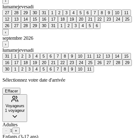
›
lu
ma
me
je
ve
sa
di
27
28
29
30
31
1
2
3
4
5
6
7
8
9
10
11
12
13
14
15
16
17
18
19
20
21
22
23
24
25
26
27
28
29
30
31
1
2
3
4
5
6
‹
septembre 2026
›
lu
ma
me
je
ve
sa
di
31
1
2
3
4
5
6
7
8
9
10
11
12
13
14
15
16
17
18
19
20
21
22
23
24
25
26
27
28
29
30
1
2
3
4
5
6
7
8
9
10
11
Sélectionnez votre date d'arrivée
Effacer
Voyageurs
1
voyageur
Adultes
1
−
+
Enfants
(3-17 ans)