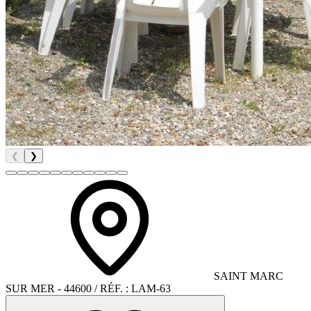
❮
❯
SAINT MARC
SUR MER
- 44600
/ RÉF. :
LAM-63