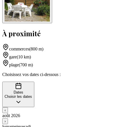
À proximité
commerces
(
800
m
)
gare
(
10
km
)
plage
(
700
m
)
Choisissez vos dates ci-dessous :
Dates
Choisir les dates
‹
août 2026
›
lu
ma
me
je
ve
sa
di