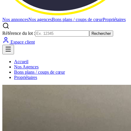
Nos annonces
Nos agences
Bons plans / coups de cœur
Propriétaires
Référence du lot :
Rechercher
Espace client
Accueil
Nos Agences
Bons plans / coups de cœur
Propriétaires