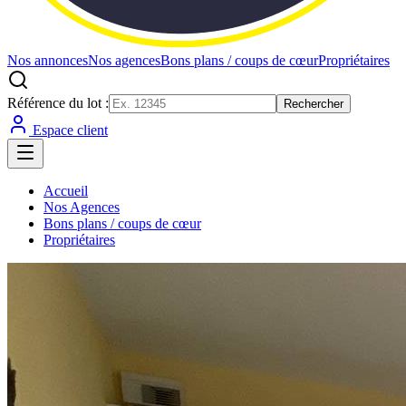
Nos annonces
Nos agences
Bons plans / coups de cœur
Propriétaires
Référence du lot :
Rechercher
Espace client
Accueil
Nos Agences
Bons plans / coups de cœur
Propriétaires