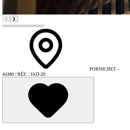
❮
❯
PORNICHET
-
44380
/ RÉF. :
JAD-20