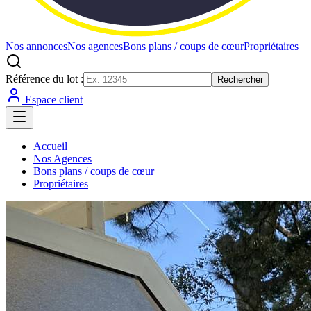
Nos annonces
Nos agences
Bons plans / coups de cœur
Propriétaires
Référence du lot :
Rechercher
Espace client
Accueil
Nos Agences
Bons plans / coups de cœur
Propriétaires