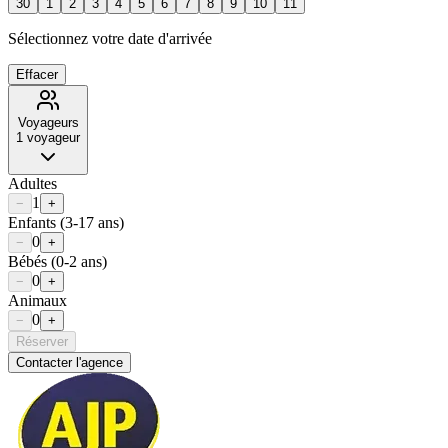
30
1
2
3
4
5
6
7
8
9
10
11
Sélectionnez votre date d'arrivée
Effacer
Voyageurs
1
voyageur
Adultes
1
−
+
Enfants
(3-17 ans)
0
−
+
Bébés
(0-2 ans)
0
−
+
Animaux
0
−
+
Réserver
Contacter l'agence