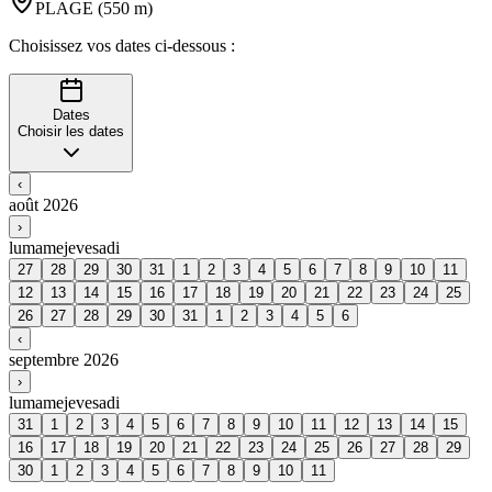
PLAGE
(
550
m
)
Choisissez vos dates ci-dessous :
Dates
Choisir les dates
‹
août 2026
›
lu
ma
me
je
ve
sa
di
27
28
29
30
31
1
2
3
4
5
6
7
8
9
10
11
12
13
14
15
16
17
18
19
20
21
22
23
24
25
26
27
28
29
30
31
1
2
3
4
5
6
‹
septembre 2026
›
lu
ma
me
je
ve
sa
di
31
1
2
3
4
5
6
7
8
9
10
11
12
13
14
15
16
17
18
19
20
21
22
23
24
25
26
27
28
29
30
1
2
3
4
5
6
7
8
9
10
11