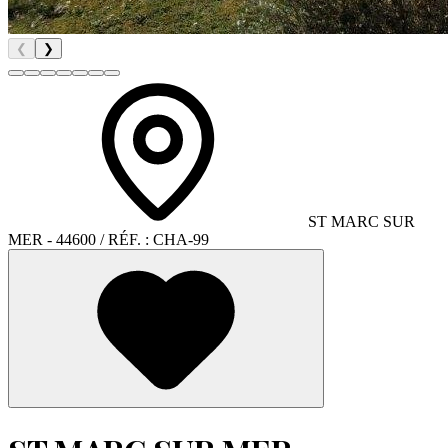
❮
❯
ST MARC SUR
MER
- 44600
/ RÉF. :
CHA-99