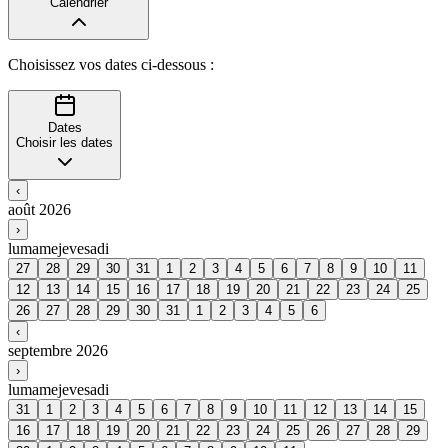
Calendrier
Choisissez vos dates ci-dessous :
Dates
Choisir les dates
‹
août 2026
›
lu
ma
me
je
ve
sa
di
27
28
29
30
31
1
2
3
4
5
6
7
8
9
10
11
12
13
14
15
16
17
18
19
20
21
22
23
24
25
26
27
28
29
30
31
1
2
3
4
5
6
‹
septembre 2026
›
lu
ma
me
je
ve
sa
di
31
1
2
3
4
5
6
7
8
9
10
11
12
13
14
15
16
17
18
19
20
21
22
23
24
25
26
27
28
29