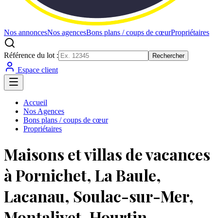
Nos annonces
Nos agences
Bons plans / coups de cœur
Propriétaires
Référence du lot :
Rechercher
Espace client
Accueil
Nos Agences
Bons plans / coups de cœur
Propriétaires
Maisons et villas de vacances
à Pornichet, La Baule,
Lacanau, Soulac-sur-Mer,
Montalivet, Hourtin,